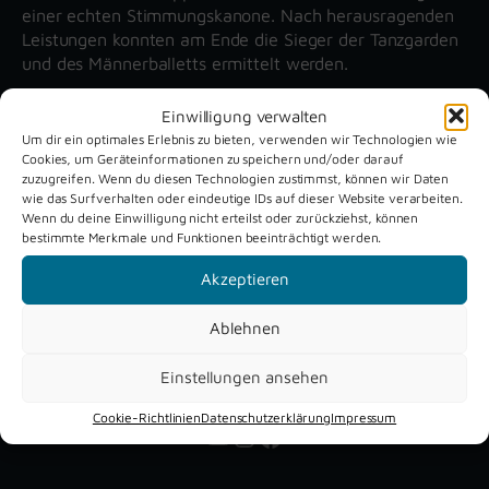
einer echten Stimmungskanone. Nach herausragenden
Leistungen konnten am Ende die Sieger der Tanzgarden
und des Männerballetts ermittelt werden.
Einwilligung verwalten
Unsere aktuellen Reportagen
Um dir ein optimales Erlebnis zu bieten, verwenden wir Technologien wie
Cookies, um Geräteinformationen zu speichern und/oder darauf
zuzugreifen. Wenn du diesen Technologien zustimmst, können wir Daten
wie das Surfverhalten oder eindeutige IDs auf dieser Website verarbeiten.
Schützenfest
Dreckburg
Wenn du deine Einwilligung nicht erteilst oder zurückziehst, können
Verne 2026
Air
bestimmte Merkmale und Funktionen beeinträchtigt werden.
Akzeptieren
Ablehnen
Einstellungen ansehen
Cookie-Richtlinien
Datenschutzerklärung
Impressum
YouTube
Instagram
Facebook