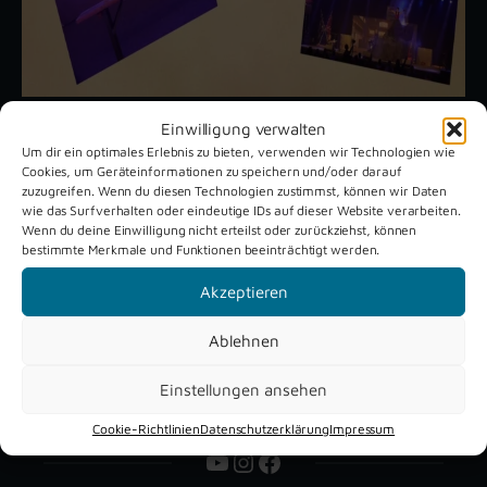
Einwilligung verwalten
Um dir ein optimales Erlebnis zu bieten, verwenden wir Technologien wie
Unsere aktuellen Reportagen
Cookies, um Geräteinformationen zu speichern und/oder darauf
zuzugreifen. Wenn du diesen Technologien zustimmst, können wir Daten
wie das Surfverhalten oder eindeutige IDs auf dieser Website verarbeiten.
Wenn du deine Einwilligung nicht erteilst oder zurückziehst, können
Schützenfest
Dreckburg
bestimmte Merkmale und Funktionen beeinträchtigt werden.
Verne 2026
Air
Akzeptieren
Ablehnen
Einstellungen ansehen
Cookie-Richtlinien
Datenschutzerklärung
Impressum
YouTube
Instagram
Facebook