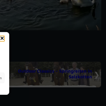
m
Outdoor Classics – Springreiten in
Salzkotten
en