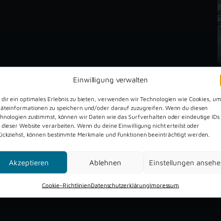
Einwilligung verwalten
dir ein optimales Erlebnis zu bieten, verwenden wir Technologien wie Cookies, u
äteinformationen zu speichern und/oder darauf zuzugreifen. Wenn du diesen
hnologien zustimmst, können wir Daten wie das Surfverhalten oder eindeutige IDs
 dieser Website verarbeiten. Wenn du deine Einwilligung nicht erteilst oder
ückziehst, können bestimmte Merkmale und Funktionen beeinträchtigt werden.
Dreckburg Open Air 2026
Akzeptieren
Ablehnen
Einstellungen anseh
Cookie-Richtlinien
Datenschutzerklärung
Impressum