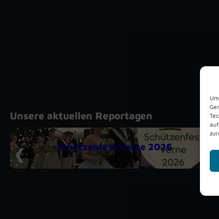
Um 
Ger
Unsere aktuellen Reportagen
Tec
auf
zur
Schützenfest Verne 2026