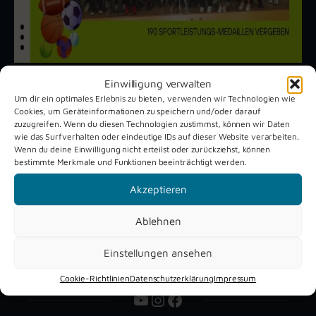
Einwilligung verwalten
Um dir ein optimales Erlebnis zu bieten, verwenden wir Technologien wie
Unsere aktuellen Reportagen
Cookies, um Geräteinformationen zu speichern und/oder darauf
zuzugreifen. Wenn du diesen Technologien zustimmst, können wir Daten
wie das Surfverhalten oder eindeutige IDs auf dieser Website verarbeiten.
Wenn du deine Einwilligung nicht erteilst oder zurückziehst, können
Schützenfest
Dreckburg
bestimmte Merkmale und Funktionen beeinträchtigt werden.
Verne 2026
Air
Akzeptieren
Ablehnen
Einstellungen ansehen
Cookie-Richtlinien
Datenschutzerklärung
Impressum
YouTube
Instagram
Facebook