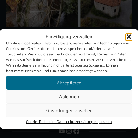
Einwilligung verwalten
Um dir ein optimales Erlebnis zu bieten, verwenden wir Technologien wie
Unsere aktuellen Reportagen
Cookies, um Geräteinformationen zu speichern und/oder darauf
zuzugreifen. Wenn du diesen Technologien zustimmst, können wir Daten
wie das Surfverhalten oder eindeutige IDs auf dieser Website verarbeiten.
Wenn du deine Einwilligung nicht erteilst oder zurückziehst, können
Schützenfest
Dreckburg
bestimmte Merkmale und Funktionen beeinträchtigt werden.
Verne 2026
Air
Akzeptieren
Ablehnen
Einstellungen ansehen
Cookie-Richtlinien
Datenschutzerklärung
Impressum
YouTube
Instagram
Facebook