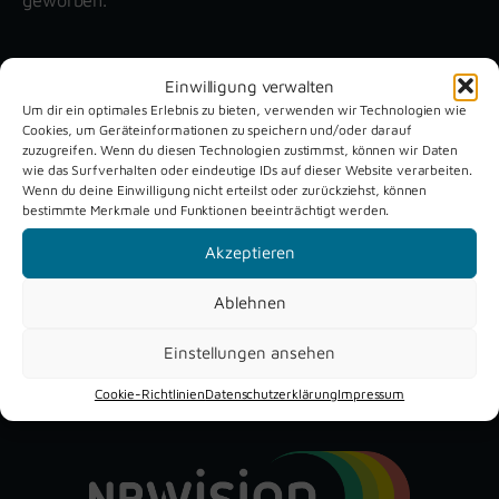
Unsere aktuellen Reportagen
Einwilligung verwalten
Um dir ein optimales Erlebnis zu bieten, verwenden wir Technologien wie
Cookies, um Geräteinformationen zu speichern und/oder darauf
Schützenfest
Dreckburg
zuzugreifen. Wenn du diesen Technologien zustimmst, können wir Daten
wie das Surfverhalten oder eindeutige IDs auf dieser Website verarbeiten.
Verne 2026
Air
Wenn du deine Einwilligung nicht erteilst oder zurückziehst, können
bestimmte Merkmale und Funktionen beeinträchtigt werden.
Akzeptieren
Ablehnen
Einstellungen ansehen
YouTube
Instagram
Facebook
Cookie-Richtlinien
Datenschutzerklärung
Impressum