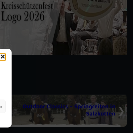
m
Outdoor Classics – Springreiten in
en
Salzkotten