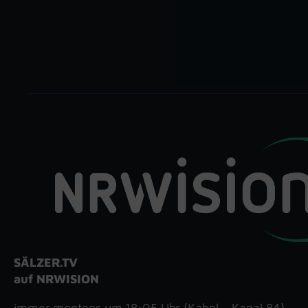
SÄLZER.TV
auf NRWISION
immer montags um 18:05 Uhr (Kabel – Kanal 84)