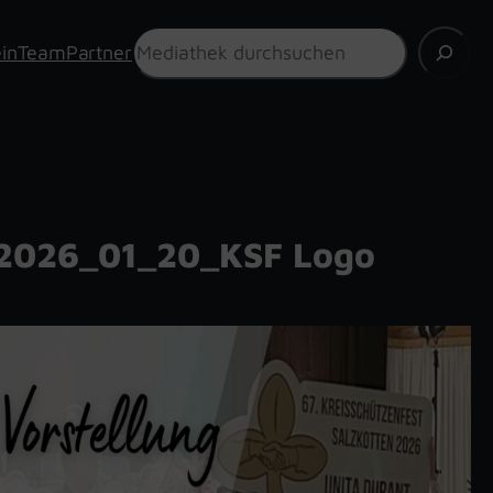
Suchen
in
Team
Partner
2026_01_20_KSF Logo