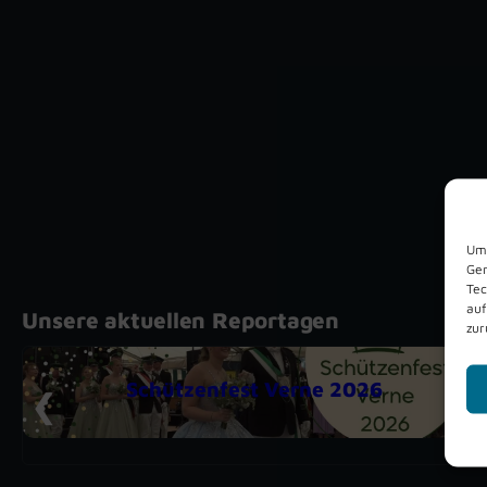
Um 
Ger
Tec
auf
Unsere aktuellen Reportagen
zur
Schützenfest Verne 2026