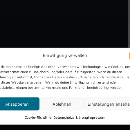
Einwilligung verwalten
dir ein optimales Erlebnis zu bieten, verwenden wir Technologien wie Cookies, u
äteinformationen zu speichern und/oder darauf zuzugreifen. Wenn du diesen
hnologien zustimmst, können wir Daten wie das Surfverhalten oder eindeutige IDs
 dieser Website verarbeiten. Wenn du deine Einwilligung nicht erteilst oder
ückziehst, können bestimmte Merkmale und Funktionen beeinträchtigt werden.
Dreckburg Open Air 2026
Akzeptieren
Ablehnen
Einstellungen anseh
Cookie-Richtlinien
Datenschutzerklärung
Impressum