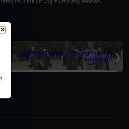
Trafoturm diese Ehrung in Empfang nehmen.
m
Outdoor Classics – Springreiten in
Salzkotten
en