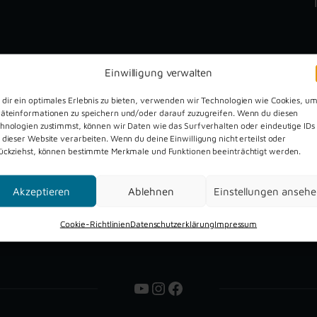
Einwilligung verwalten
dir ein optimales Erlebnis zu bieten, verwenden wir Technologien wie Cookies, u
äteinformationen zu speichern und/oder darauf zuzugreifen. Wenn du diesen
hnologien zustimmst, können wir Daten wie das Surfverhalten oder eindeutige IDs
Dreckburg Open Air 2026
 dieser Website verarbeiten. Wenn du deine Einwilligung nicht erteilst oder
ückziehst, können bestimmte Merkmale und Funktionen beeinträchtigt werden.
Akzeptieren
Ablehnen
Einstellungen anseh
Cookie-Richtlinien
Datenschutzerklärung
Impressum
YouTube
Instagram
Facebook