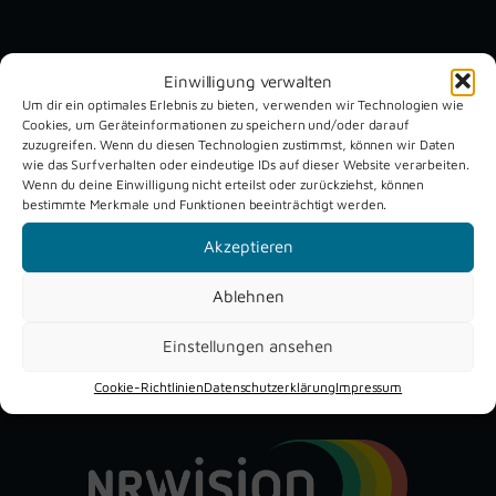
Unsere aktuellen Reportagen
Einwilligung verwalten
Um dir ein optimales Erlebnis zu bieten, verwenden wir Technologien wie
Cookies, um Geräteinformationen zu speichern und/oder darauf
Schützenfest
Dreckburg
zuzugreifen. Wenn du diesen Technologien zustimmst, können wir Daten
Verne 2026
Air
wie das Surfverhalten oder eindeutige IDs auf dieser Website verarbeiten.
Wenn du deine Einwilligung nicht erteilst oder zurückziehst, können
bestimmte Merkmale und Funktionen beeinträchtigt werden.
Akzeptieren
Ablehnen
Einstellungen ansehen
YouTube
Instagram
Facebook
Cookie-Richtlinien
Datenschutzerklärung
Impressum