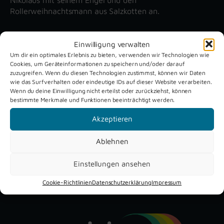
Rollerweihnachtsmann aus Salzkotten an.
Einwilligung verwalten
Unsere aktuellen Reportagen
Um dir ein optimales Erlebnis zu bieten, verwenden wir Technologien wie
Cookies, um Geräteinformationen zu speichern und/oder darauf
zuzugreifen. Wenn du diesen Technologien zustimmst, können wir Daten
Schützenfest
Dreckburg
wie das Surfverhalten oder eindeutige IDs auf dieser Website verarbeiten.
Verne 2026
Air
Wenn du deine Einwilligung nicht erteilst oder zurückziehst, können
bestimmte Merkmale und Funktionen beeinträchtigt werden.
Akzeptieren
Ablehnen
Einstellungen ansehen
YouTube
Instagram
Facebook
Cookie-Richtlinien
Datenschutzerklärung
Impressum