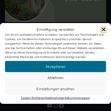
Einwilligung verwalten
Um dir ein optimales Erlebnis zu bieten, verwenden wir Technologien wie
Unsere aktuellen Reportagen
Cookies, um Geräteinformationen zu speichern und/oder darauf
zuzugreifen. Wenn du diesen Technologien zustimmst, können wir Daten
wie das Surfverhalten oder eindeutige IDs auf dieser Website verarbeiten.
Wenn du deine Einwilligung nicht erteilst oder zurückziehst, können
Schützenfest
Dreckburg
bestimmte Merkmale und Funktionen beeinträchtigt werden.
Verne 2026
Air
Akzeptieren
Ablehnen
Einstellungen ansehen
Cookie-Richtlinien
Datenschutzerklärung
Impressum
YouTube
Instagram
Facebook